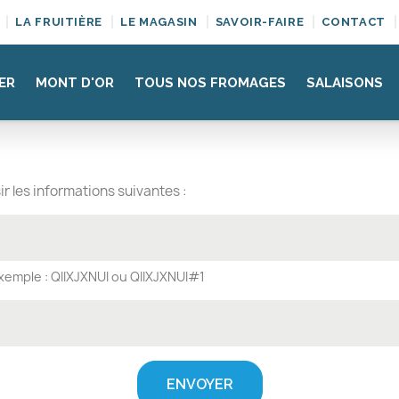
LA FRUITIÈRE
LE MAGASIN
SAVOIR-FAIRE
CONTACT
ER
MONT D'OR
TOUS NOS FROMAGES
SALAISONS
uivi de commande invi
r les informations suivantes :
xemple : QIIXJXNUI ou QIIXJXNUI#1
ENVOYER