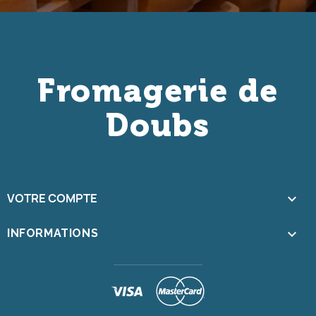
Fromagerie de
Doubs
VOTRE COMPTE

keyboard_arrow_down
INFORMATIONS