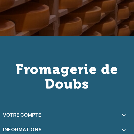
Fromagerie de
Doubs
VOTRE COMPTE

keyboard_arrow_down
INFORMATIONS