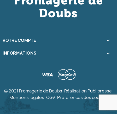
Fromagerie de
Doubs
VOTRE COMPTE

keyboard_arrow_down
INFORMATIONS
@ 2021 Fromagerie de Doubs
Réalisation Publipresse
Mentions légales
CGV
Préférences des cookies