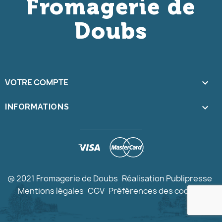
Fromagerie de
Doubs
VOTRE COMPTE

keyboard_arrow_down
INFORMATIONS
@ 2021 Fromagerie de Doubs
Réalisation Publipresse
Mentions légales
CGV
Préférences des cookies